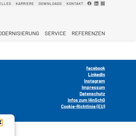
ELLES
KARRIERE
DOWNLOADS
KONTAKT
ODERNISIERUNG
SERVICE
REFERENZEN
facebook
LinkedIn
Instagram
Impressum
Datenschutz
Infos zum HinSchG
Cookie-Richtlinie (EU)