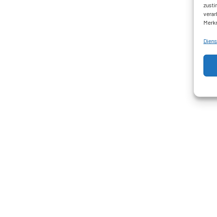
zusti
verar
Merkm
Diens