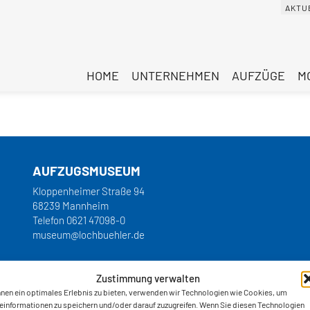
AKTU
HOME
UNTERNEHMEN
AUFZÜGE
M
AUFZUGSMUSEUM
Kloppenheimer Straße 94
68239 Mannheim
Telefon
0621 47098-0
museum@lochbuehler.de
Zustimmung verwalten
nen ein optimales Erlebnis zu bieten, verwenden wir Technologien wie Cookies, um
einformationen zu speichern und/oder darauf zuzugreifen. Wenn Sie diesen Technologien