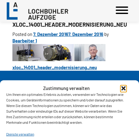
XLOC_14001_HEADER_MODERNISIERUNG_NEU
Posted on
7. Dezember 2016
7. Dezember 2016
by
Bearbeiter 1
BEITRAGS-
xloc_14001_header_modernisierung_neu
NAVIGATION
LOCHBÜHLER AUFZÜGE GMBH
Zustimmung verwalten
Um Ihnen ein optimales Erlebnis zu bieten, verwenden wir Technologien wie
Lembacher Straße 10
Cookies, um Geräteinformationen zu speichern und/oder darauf zuzugreifen.
68229 Mannheim
Wenn Sie diesen Technologien zustimmen, können wir Daten wie das
Telefon
0621 47098-0
Surfverhalten oder eindeutige IDs auf dieser Website verarbeiten. Wenn Sie
info@lochbuehler.de
Ihre Zustimmung nicht erteilen oder zurückziehen, können bestimmte
Merkmale und Funktionen beeinträchtigt werden.
AUFZUGSMUSEUM
Kloppenheimer Straße 94
Dienste verwalten